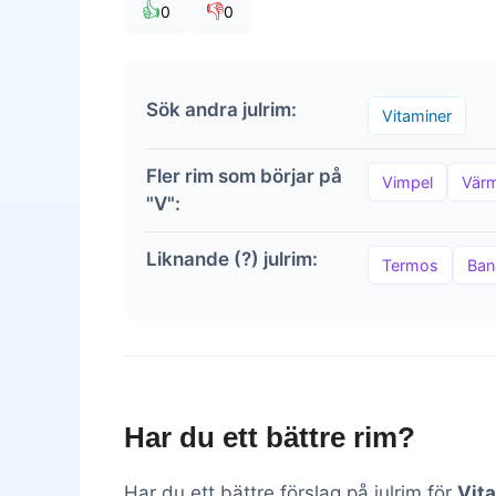
👍
👎
0
0
Sök andra julrim:
Vitaminer
Fler rim som börjar på
Vimpel
Vär
"V":
Liknande (?) julrim:
Termos
Ban
Har du ett bättre rim?
Har du ett bättre förslag på julrim för
Vit