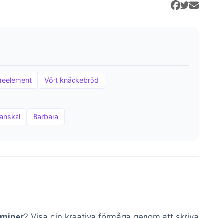
meelement
Vört knäckebröd
anskal
Barbara
aminer
? Visa din kreativa förmåga genom att skriva