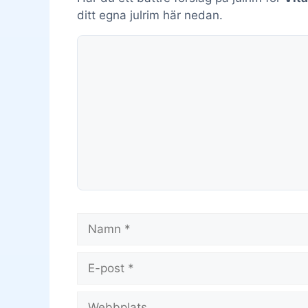
ditt egna julrim här nedan.
Kommentar
Namn
E-
post
Webbplats