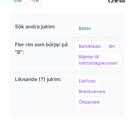
👍
👎
0
0
Sök andra julrim:
Bälten
Fler rim som börjar på
Barbikläder
BH
"B":
Biljetter till
trettondagskonsert
Liknande (?) julrim:
EarPods
Brandvarnare
Ölöppnare