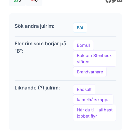
👍
👎
0
0
Sök andra julrim:
Båt
Fler rim som börjar på
Bomull
"B":
Bok om Stenbeck
sfären
Brandvarnare
Liknande (?) julrim:
Badsalt
kamelhårskappa
När du till i all hast
jobbet flyr