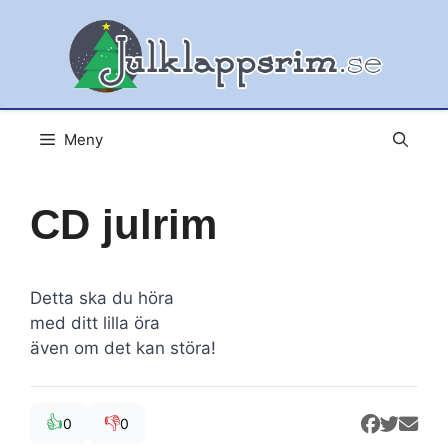
Hoppa
till
innehåll
Meny
CD julrim
Detta ska du höra
med ditt lilla öra
även om det kan störa!
👍
👎
0
0