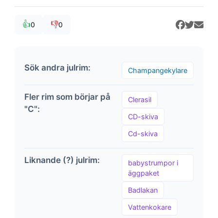
👍
👎
0
0
Sök andra julrim:
Champangekylare
Fler rim som börjar på
Clerasil
"C":
CD-skiva
Cd-skiva
Liknande (?) julrim:
babystrumpor i
äggpaket
Badlakan
Vattenkokare