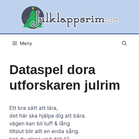
Hoppa
till
innehåll
Meny
Dataspel dora
utforskaren julrim
Ett bra sätt att lära,
det här ska hjälpa dig att bära.
vägen kan bli tuff & lång
tillslut blir allt en enda sång.
kan du gissa vad det é?