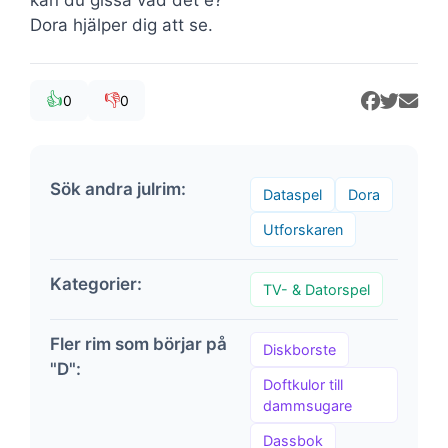
Dora hjälper dig att se.
👍
👎
0
0
Sök andra julrim:
Dataspel
Dora
Utforskaren
Kategorier:
TV- & Datorspel
Fler rim som börjar på
Diskborste
"D":
Doftkulor till
dammsugare
Dassbok