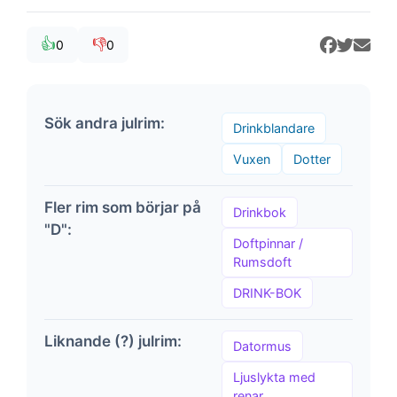
👍
👎
0
0
Sök andra julrim:
Drinkblandare
Vuxen
Dotter
Fler rim som börjar på
Drinkbok
"D":
Doftpinnar /
Rumsdoft
DRINK-BOK
Liknande (?) julrim:
Datormus
Ljuslykta med
renar