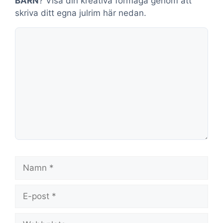
BARN
? Visa din kreativa förmåga genom att
skriva ditt egna julrim här nedan.
Kommentar
Namn
E-
post
Webbplats