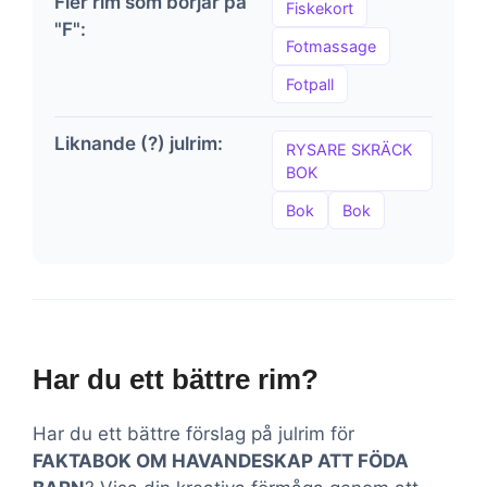
Fler rim som börjar på
Fiskekort
"F":
Fotmassage
Fotpall
Liknande (?) julrim:
RYSARE SKRÄCK
BOK
Bok
Bok
Har du ett bättre rim?
Har du ett bättre förslag på julrim för
FAKTABOK OM HAVANDESKAP ATT FÖDA