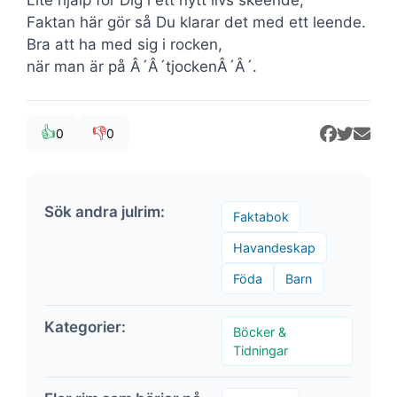
Faktan här gör så Du klarar det med ett leende.
Bra att ha med sig i rocken,
när man är på Â´Â´tjockenÂ´Â´.
👍
👎
0
0
Sök andra julrim:
Faktabok
Havandeskap
Föda
Barn
Kategorier:
Böcker &
Tidningar