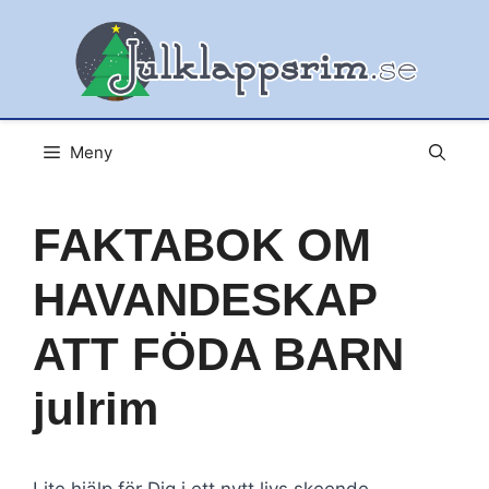
Hoppa
till
innehåll
Meny
FAKTABOK OM
HAVANDESKAP
ATT FÖDA BARN
julrim
Lite hjälp för Dig i ett nytt livs skeende,