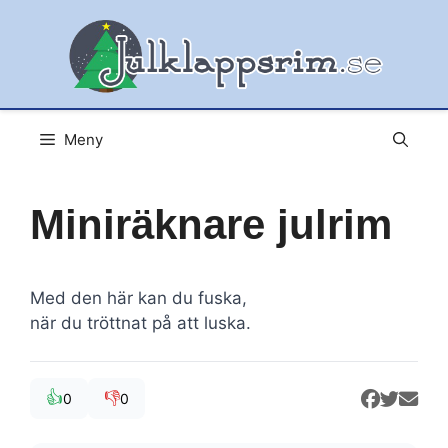
Hoppa
till
innehåll
Meny
Miniräknare julrim
Med den här kan du fuska,
när du tröttnat på att luska.
👍
👎
0
0