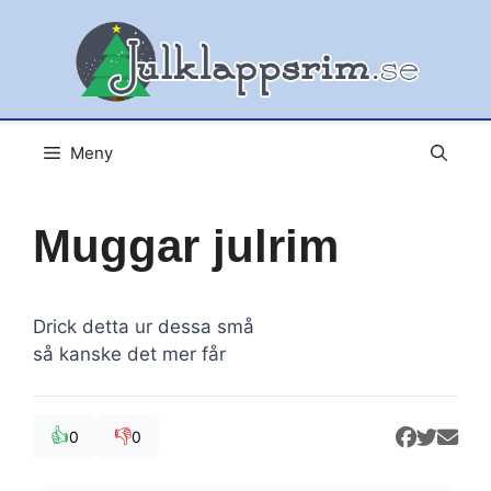
Hoppa
till
innehåll
Meny
Muggar julrim
Drick detta ur dessa små
så kanske det mer får
👍
👎
0
0