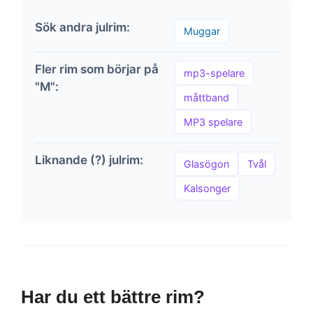
Sök andra julrim:
Muggar
Fler rim som börjar på
mp3-spelare
"M":
måttband
MP3 spelare
Liknande (?) julrim:
Glasögon
Tvål
Kalsonger
Har du ett bättre rim?