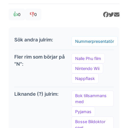
👍
👎
0
0
Sök andra julrim:
Nummerpresentatör
Fler rim som börjar på
Nalle Phu film
"N":
Nintendo Wii
Nappflask
Liknande (?) julrim:
Bok tillsammans
med
Pyjamas
Bosse Bildoktor
spel