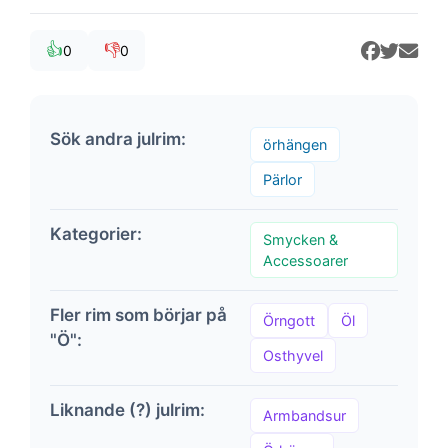
👍
👎
0
0
Sök andra julrim:
örhängen
Pärlor
Kategorier:
Smycken &
Accessoarer
Fler rim som börjar på
Örngott
Öl
"Ö":
Osthyvel
Liknande (?) julrim:
Armbandsur