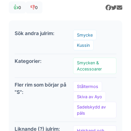
👍
👎
0
0
Sök andra julrim:
Smycke
Kussin
Kategorier:
Smycken &
Accessoarer
Fler rim som börjar på
Ståltermos
"S":
Skiva av Ayo
Sadelskydd av
päls
Liknande (?) julrim:
Halsband och