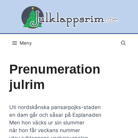
Hoppa
till
innehåll
Meny
Prenumeration
julrim
Uti nordskånska pansarpojks-staden
en dam går och såsar på Esplanaden
Men hon väcks ur sin slummer
när hon får veckans nummer
utav julklappens veckojournalen