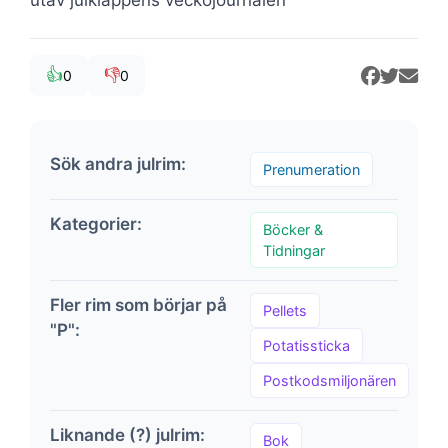
👍
👎
0
0
Sök andra julrim:
Prenumeration
Kategorier:
Böcker &
Tidningar
Fler rim som börjar på
Pellets
"P":
Potatissticka
Postkodsmiljonären
Liknande (?) julrim:
Bok