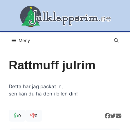
Hoppa
till
innehåll
Meny
Rattmuff julrim
Detta har jag packat in,
sen kan du ha den i bilen din!
👍
👎
0
0