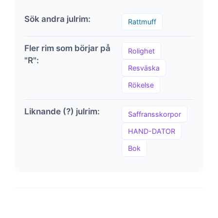
Sök andra julrim:
Rattmuff
Fler rim som börjar på
Rolighet
"R":
Resväska
Rökelse
Liknande (?) julrim:
Saffransskorpor
HAND-DATOR
Bok