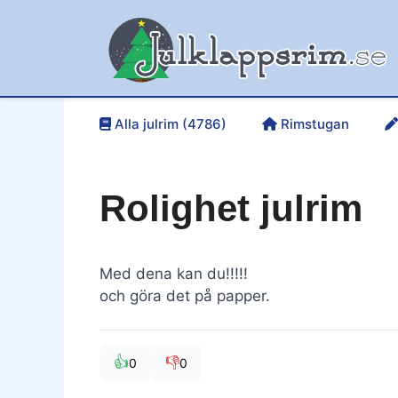
Hoppa
till
innehåll
Alla julrim (4786)
Rimstugan
Rolighet julrim
Med dena kan du!!!!!
och göra det på papper.
👍
👎
0
0