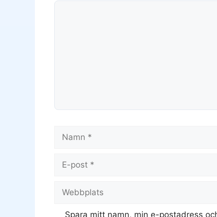
Kommentar
Namn
E-
post
Webbplats
Spara mitt namn, min e-postadress och