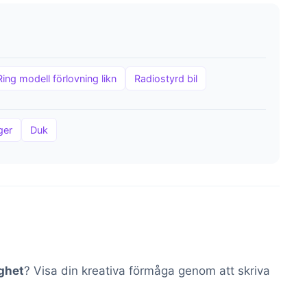
Ring modell förlovning likn
Radiostyrd bil
ger
Duk
ghet
? Visa din kreativa förmåga genom att skriva