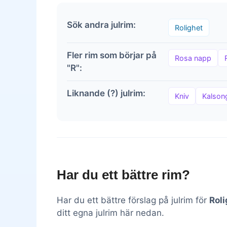
Sök andra julrim:
Rolighet
Fler rim som börjar på
Rosa napp
"R":
Liknande (?) julrim:
Kniv
Kalson
Har du ett bättre rim?
Har du ett bättre förslag på julrim för
Roli
ditt egna julrim här nedan.