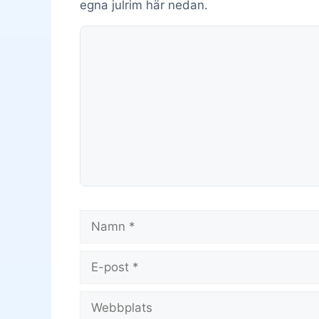
egna julrim här nedan.
Kommentar
Namn
E-
post
Webbplats