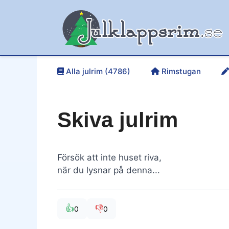
Hoppa
till
innehåll
Alla julrim (4786)
Rimstugan
Skiva julrim
Försök att inte huset riva,
när du lysnar på denna...
👍
👎
0
0