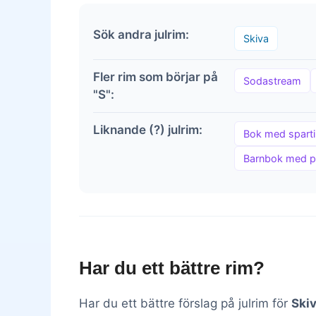
Sök andra julrim:
Skiva
Fler rim som börjar på
Sodastream
"S":
Liknande (?) julrim:
Bok med spart
Barnbok med pla
Har du ett bättre rim?
Har du ett bättre förslag på julrim för
Ski