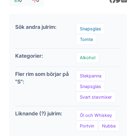
👍
👎
0
0
Sök andra julrim:
Snapsglas
Tomte
Kategorier:
Alkohol
Fler rim som börjar på
Stekpanna
"S":
Snapsglas
Svart stavmixer
Liknande (?) julrim:
Öl och Whiskey
Portvin
Nubbe