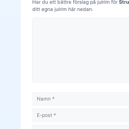
Har du ett bättre förslag på julrim för
Str
ditt egna julrim här nedan.
Kommentar
Namn
E-
post
Webbplats