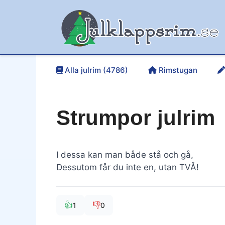
Hoppa
till
innehåll
Alla julrim (4786)
Rimstugan
Strumpor julrim
I dessa kan man både stå och gå,
Dessutom får du inte en, utan TVÅ!
👍
👎
1
0