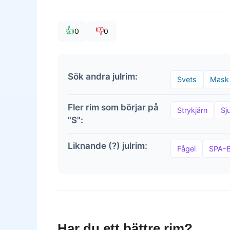
👍
👎
0
0
Sök andra julrim:
Svets
Mask
Fler rim som börjar på
Strykjärn
Sj
"S":
Liknande (?) julrim:
Fågel
SPA-
Har du ett bättre rim?