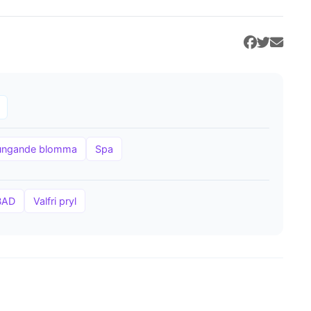
ungande blomma
Spa
BAD
Valfri pryl