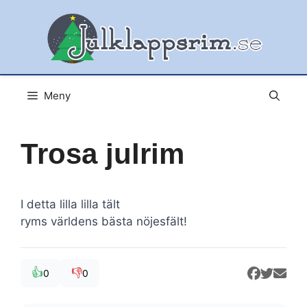
Hoppa
till
innehåll
Meny
Trosa julrim
I detta lilla lilla tält
ryms världens bästa nöjesfält!
👍
👎
0
0