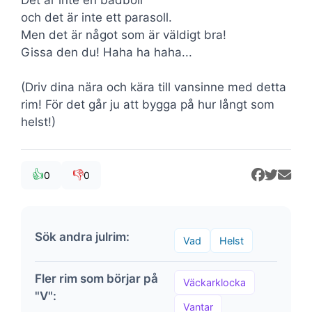
och det är inte ett parasoll.
Men det är något som är väldigt bra!
Gissa den du! Haha ha haha...
(Driv dina nära och kära till vansinne med detta
rim! För det går ju att bygga på hur långt som
helst!)
👍
👎
0
0
Sök andra julrim:
Vad
Helst
Fler rim som börjar på
Väckarklocka
"V":
Vantar