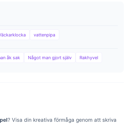
Väckarklocka
vattenpipa
nan åk sak
Något man gjort själv
Rakhyvel
pel
? Visa din kreativa förmåga genom att skriva