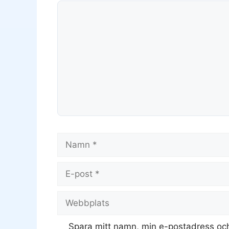
Kommentar
Namn
E-
post
Webbplats
Spara mitt namn, min e-postadress och