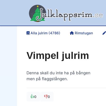
Hoppa
till
innehåll
Alla julrim (4786)
Rimstugan
Vimpel julrim
Denna skall du inte ha på bången
men på flaggstången.
👍
👎
0
0