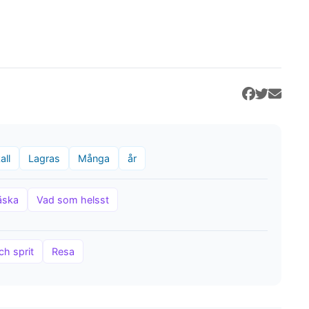
all
Lagras
Många
år
äska
Vad som helsst
ch sprit
Resa