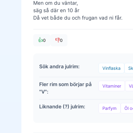
Men om du väntar,
säg så där en 10 år
Då vet både du och frugan vad ni får.
👍
👎
0
0
Sök andra julrim:
Vinflaska
Sk
Fler rim som börjar på
Vitaminer
V
"V":
Liknande (?) julrim:
Parfym
Öl o