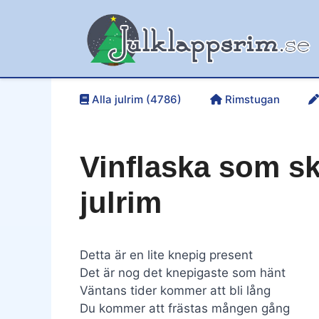
Hoppa
till
innehåll
Alla julrim (4786)
Rimstugan
Vinflaska som sk
julrim
Detta är en lite knepig present
Det är nog det knepigaste som hänt
Väntans tider kommer att bli lång
Du kommer att frästas mången gång